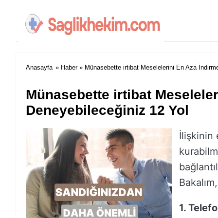
Anasayfa
»
Haber
» Münasebette irtibat Meselelerini En Aza İndirm
Münasebette irtibat Meseleler
Deneyebileceğiniz 12 Yol
İlişkinin
kurabilm
bağlantı
Bakalım,
1. Telef