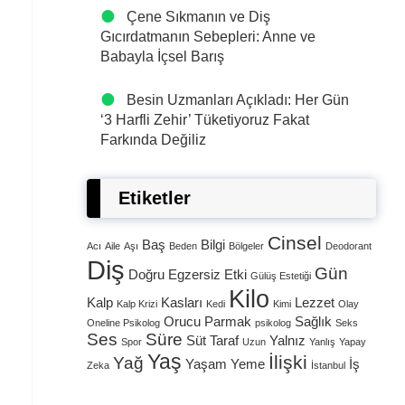
Çene Sıkmanın ve Diş
Gıcırdatmanın Sebepleri: Anne ve
Babayla İçsel Barış
Besin Uzmanları Açıkladı: Her Gün
‘3 Harfli Zehir’ Tüketiyoruz Fakat
Farkında Değiliz
Etiketler
Cinsel
Baş
Bilgi
Acı
Aile
Aşı
Beden
Bölgeler
Deodorant
Diş
Gün
Doğru
Egzersiz
Etki
Gülüş Estetiği
Kilo
Kalp
Kasları
Lezzet
Kalp Krizi
Kedi
Kimi
Olay
Orucu
Parmak
Sağlık
Oneline Psikolog
psikolog
Seks
Ses
Süre
Süt
Taraf
Yalnız
Spor
Uzun
Yanlış
Yapay
Yaş
İlişki
Yağ
Yaşam
Yeme
İş
Zeka
İstanbul