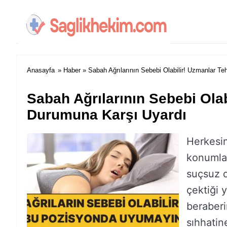
Anasayfa
»
Haber
» Sabah Ağrılarının Sebebi Olabilir! Uzmanlar Te
Sabah Ağrılarının Sebebi Olab
Durumuna Karşı Uyardı
Herkesin
konumlar
suçsuz d
çektiği 
beraberi
sıhhatin