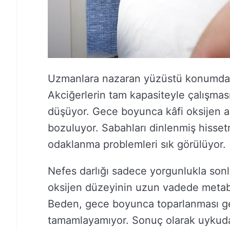
Uzmanlara nazaran yüzüstü konumda ya
Akciğerlerin tam kapasiteyle çalışması
düşüyor. Gece boyunca kâfi oksijen a
bozuluyor. Sabahları dinlenmiş hisse
odaklanma problemleri sık görülüyor.
Nefes darlığı sadece yorgunlukla son
oksijen düzeyinin uzun vadede metaboli
Beden, gece boyunca toparlanması ger
tamamlayamıyor. Sonuç olarak uykuda g