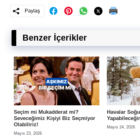
Paylaş
Benzer İçerikler
Seçim mi Mukadderat mi?
Havalar Soğu
Seveceğimiz Kişiyi Biz Seçmiyor
Yapabileceğin
Olabiliriz!
Mayıs 24, 2026
Mayıs 23, 2026