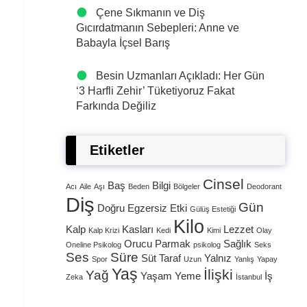
Çene Sıkmanın ve Diş
.
Gıcırdatmanın Sebepleri: Anne ve
Babayla İçsel Barış
Besin Uzmanları Açıkladı: Her Gün
‘3 Harfli Zehir’ Tüketiyoruz Fakat
Farkında Değiliz
Etiketler
Cinsel
Baş
Bilgi
Acı
Aile
Aşı
Beden
Bölgeler
Deodorant
Diş
Gün
Doğru
Egzersiz
Etki
Gülüş Estetiği
Kilo
Kalp
Kasları
Lezzet
Kalp Krizi
Kedi
Kimi
Olay
Orucu
Parmak
Sağlık
Oneline Psikolog
psikolog
Seks
Ses
Süre
Süt
Taraf
Yalnız
Spor
Uzun
Yanlış
Yapay
Yaş
İlişki
Yağ
Yaşam
Yeme
İş
Zeka
İstanbul