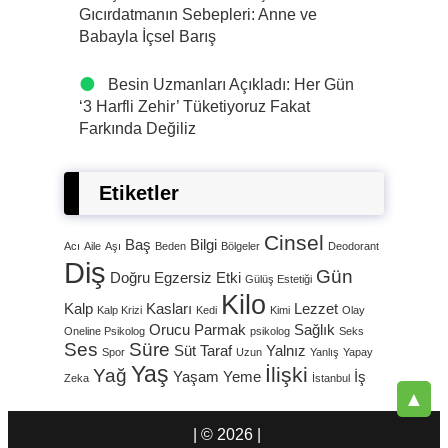
Gıcırdatmanın Sebepleri: Anne ve
Babayla İçsel Barış
Besin Uzmanları Açıkladı: Her Gün
‘3 Harfli Zehir’ Tüketiyoruz Fakat
Farkında Değiliz
Etiketler
Cinsel
Baş
Bilgi
Acı
Aile
Aşı
Beden
Bölgeler
Deodorant
Diş
Gün
Doğru
Egzersiz
Etki
Gülüş Estetiği
Kilo
Kalp
Kasları
Lezzet
Kalp Krizi
Kedi
Kimi
Olay
Orucu
Parmak
Sağlık
Oneline Psikolog
psikolog
Seks
Ses
Süre
Süt
Taraf
Yalnız
Spor
Uzun
Yanlış
Yapay
Yaş
İlişki
Yağ
Yaşam
Yeme
İş
Zeka
İstanbul
▲
| © 2026 |