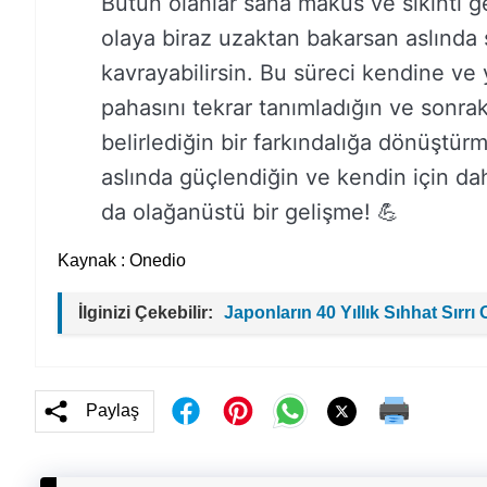
Bütün olanlar sana makus ve sıkıntı gel
olaya biraz uzaktan bakarsan aslında 
kavrayabilirsin. Bu süreci kendine ve
pahasını tekrar tanımladığın ve sonrak
belirlediğin bir farkındalığa dönüştü
aslında güçlendiğin ve kendin için da
da olağanüstü bir gelişme! 💪
Kaynak : Onedio
İlginizi Çekebilir:
Japonların 40 Yıllık Sıhhat Sırr
Paylaş