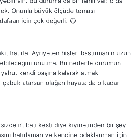
ilirsin. Bu duruma da bir tahlil var: o da
mek. Onunla büyük ölçüde teması
dafaan için çok değerli. 😉
it hatırla. Ayrıyeten hisleri bastırmanın uzun
rebileceğini unutma. Bu nedenle durumun
k yahut kendi başına kalarak atmak
dar çabuk atarsan olağan hayata da o kadar
sizce irtibatı kesti diye kıymetinden bir şey
sını hatırlaman ve kendine odaklanman için