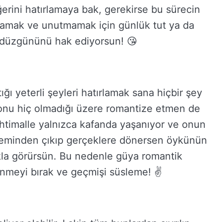
eğerini hatırlamaya bak, gerekirse bu sürecin
nlamak ve unutmamak için günlük tut ya da
a düzgününü hak ediyorsun! 😘
 yeterli şeyleri hatırlamak sana hiçbir şey
onu hiç olmadığı üzere romantize etmen de
ihtimalle yalnızca kafanda yaşanıyor ve onun
 aleminden çıkıp gerçeklere dönersen öykünün
ıkla görürsün. Bu nedenle güya romantik
meyi bırak ve geçmişi süsleme! ✌️