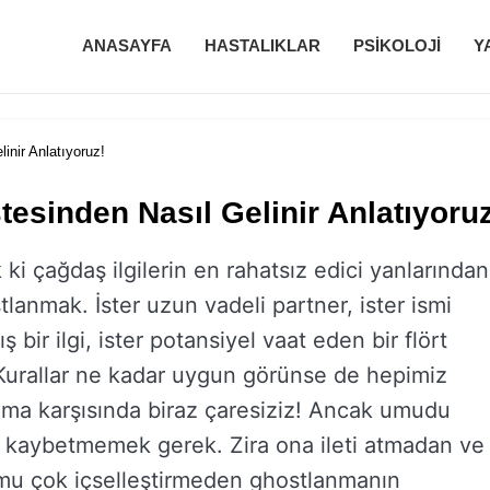
ANASAYFA
HASTALIKLAR
PSIKOLOJI
Y
nir Anlatıyoruz!
sinden Nasıl Gelinir Anlatıyoruz
 ki çağdaş ilgilerin en rahatsız edici yanlarından
stlanmak. İster uzun vadeli partner, ister ismi
 bir ilgi, ister potansiyel vaat eden bir flört
urallar ne kadar uygun görünse de hepimiz
ma karşısında biraz çaresiziz! Ancak umudu
 kaybetmemek gerek. Zira ona ileti atmadan ve
mu çok içselleştirmeden ghostlanmanın