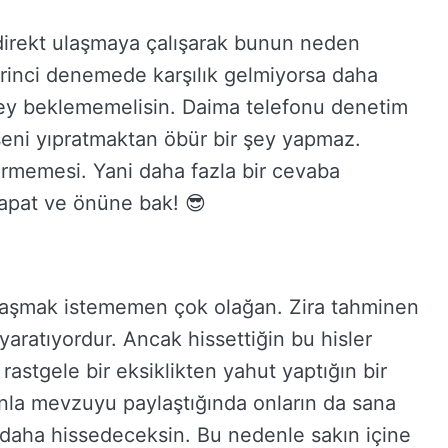
e direkt ulaşmaya çalışarak bunun neden
birinci denemede karşılık gelmiyorsa daha
r şey beklememelisin. Daima telefonu denetim
k seni yıpratmaktan öbür bir şey yapmaz.
vermemesi. Yani daha fazla bir cevaba
apat ve önüne bak! 😎
ylaşmak istememen çok olağan. Zira tahminen
aratıyordur. Ancak hissettiğin bu hisler
rastgele bir eksiklikten yahut yaptığın bir
ınla mevzuyu paylaştığında onların da sana
 daha hissedeceksin. Bu nedenle sakın içine