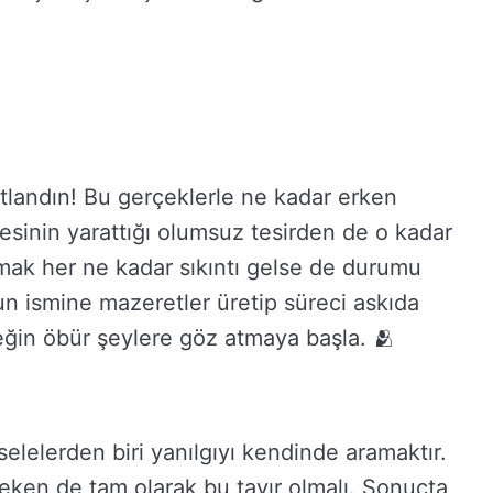
landın! Bu gerçeklerle ne kadar erken
sinin yarattığı olumsuz tesirden de o kadar
şmak her ne kadar sıkıntı gelse de durumu
n ismine mazeretler üretip süreci askıda
ğin öbür şeylere göz atmaya başla. 🫂
lelerden biri yanılgıyı kendinde aramaktır.
ken de tam olarak bu tavır olmalı. Sonuçta