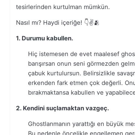
tesirlerinden kurtulman mümkün.
Nasıl mı? Haydi içeriğe! 👇✌️🫂
1. Durumu kabullen.
Hiç istemesen de evet maalesef ghost
barışırsan onun seni görmezden gelme
çabuk kurtulursun. Belirsizlikle sava
erkenden fark etmen çok değerli. Onu
bırakmaktansa kabullen ve yapabilece
2. Kendini suçlamaktan vazgeç.
Ghostlanmanın yarattığı en büyük mese
Bu nedenle öncelikle engellemen gere