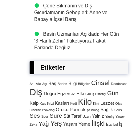
Çene Sıkmanın ve Diş
Gıcırdatmanın Sebepleri: Anne ve
Babayla İçsel Barış
Besin Uzmanları Açıkladı: Her Gün
‘3 Harfli Zehir’ Tüketiyoruz Fakat
Farkında Değiliz
Etiketler
Cinsel
Baş
Bilgi
Acı
Aile
Aşı
Beden
Bölgeler
Deodorant
Diş
Gün
Doğru
Egzersiz
Etki
Gülüş Estetiği
Kilo
Kalp
Kasları
Lezzet
Kalp Krizi
Kedi
Kimi
Olay
Orucu
Parmak
Sağlık
Oneline Psikolog
psikolog
Seks
Ses
Süre
Süt
Taraf
Yalnız
Spor
Uzun
Yanlış
Yapay
Yaş
İlişki
Yağ
Yaşam
Yeme
İş
Zeka
İstanbul