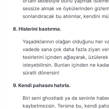
ortam sebebiyle bunu yapmak istemeyeb
sessize almak ve öykülerinden gizle
sonlandıracak bu atılımlar, kendini mü
8. Hislerini bastırma.
Yaşadıklarının olağan olduğunu her vak
vadede sana çok daha fazla ziyan ve
tesirlerini içinden ağlayarak, üzülere
isteyebilirsin. Bunları içinden ne ka
süratli dönersin!
9. Kendi pahasını hatırla.
Biri seni ghostladı ya da seninle haber
kaybetmezsin. Tersine bu, kendi paha