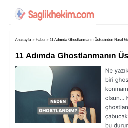
Anasayfa
»
Haber
» 11 Adımda Ghostlanmanın Üstesinden Nasıl Geli
11 Adımda Ghostlanmanın Üste
Ne yazık
biri gho
konmamış
olsun… K
ghostlan
çabucak
bu duru